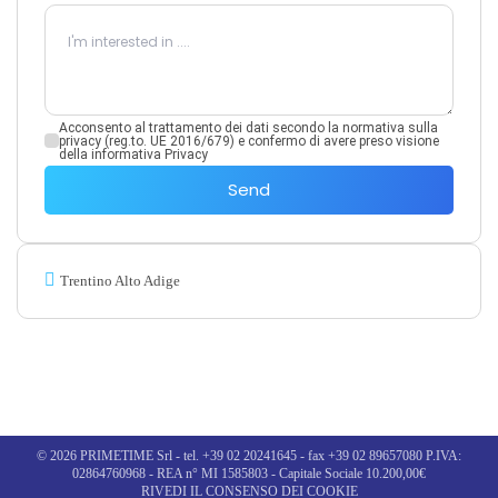
Acconsento al trattamento dei dati secondo la normativa sulla
privacy (reg.to. UE 2016/679) e confermo di avere preso visione
della informativa Privacy
Send
Trentino Alto Adige
© 2026 PRIMETIME Srl - tel. +39 02 20241645 - fax +39 02 89657080 P.IVA:
02864760968 - REA n° MI 1585803 - Capitale Sociale 10.200,00€
RIVEDI IL CONSENSO DEI COOKIE