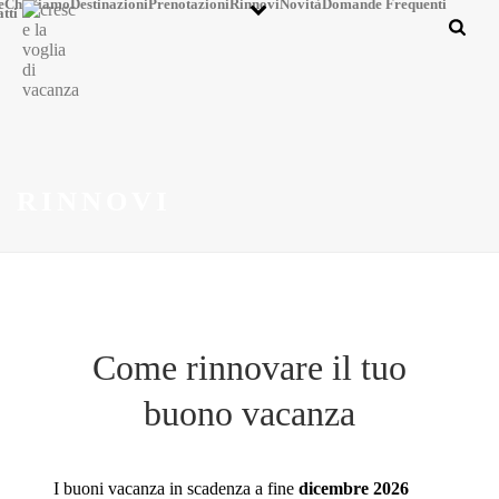
e
Chi Siamo
Destinazioni
Prenotazioni
Rinnovi
Novità
Domande Frequenti
tti
RINNOVI
Come rinnovare il tuo
buono vacanza
I buoni vacanza in scadenza a fine
dicembre 2026